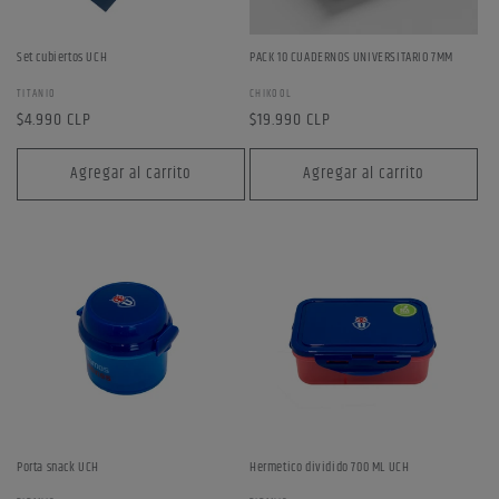
:
Set cubiertos UCH
PACK 10 CUADERNOS UNIVERSITARIO 7MM
Proveedor:
Proveedor:
TITANIO
CHIKOOL
Precio
$4.990 CLP
Precio
$19.990 CLP
habitual
habitual
Agregar al carrito
Agregar al carrito
Porta snack UCH
Hermetico dividido 700 ML UCH