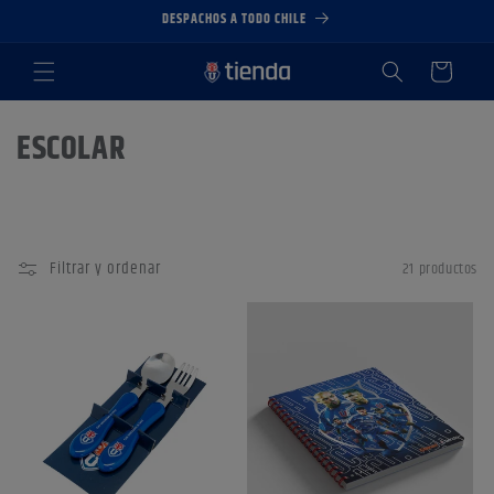
Ir
DESPACHOS A TODO CHILE
directamente
al contenido
Carrito
C
ESCOLAR
o
l
e
Filtrar y ordenar
21 productos
c
c
i
ó
n