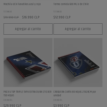
Mochila UCH Fanatikos azul y rojo
Termo comida 600 ML U de Chile
Inicie sesión en su cuenta para agregar productos a su lista
Proveedor:
Proveedor:
TITANIO
TITANIO
de deseos y ver los artículos guardados anteriormente.
Precio
Precio
$16.990 CLP
Precio
$12.990 CLP
$19.990 CLP
Acceso
habitual
de
habitual
oferta
Agregar al carrito
Agregar al carrito
PACK 6 TOP TRIPLE TAPA EXTRA DURA STICKER
CROQUERA CARTA 80 HOJAS 21X28CM por
150 HOJAS
unidad
Proveedor:
Proveedor:
CHIKOOL
CHIKOOL
Precio
$29.990 CLP
Precio
$3.990 CLP