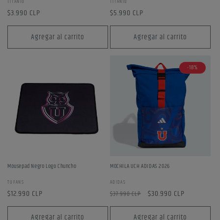
Proveedor:
Proveedor:
TITANIO
TITANIO
Precio
$3.990 CLP
Precio
$5.990 CLP
habitual
habitual
Agregar al carrito
Agregar al carrito
-18%
Mousepad Negro Logo Chuncho
MOCHILA UCH ADIDAS 2026
Proveedor:
Proveedor:
TUFANS
ADIDAS
Precio
$12.990 CLP
Precio
Precio
$30.990 CLP
$37.990 CLP
habitual
habitual
de
oferta
Agregar al carrito
Agregar al carrito