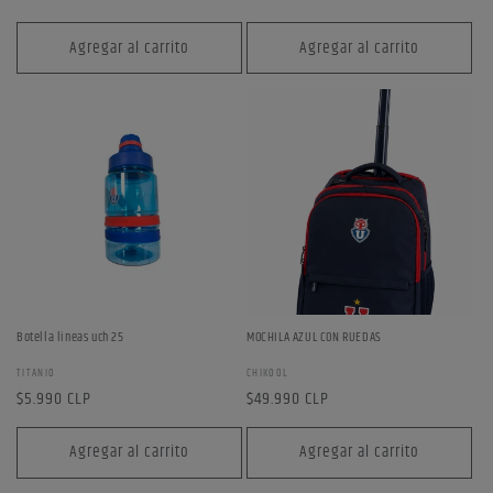
habitual
habitual
Agregar al carrito
Agregar al carrito
Botella lineas uch 25
MOCHILA AZUL CON RUEDAS
Proveedor:
Proveedor:
TITANIO
CHIKOOL
Precio
$5.990 CLP
Precio
$49.990 CLP
habitual
habitual
Agregar al carrito
Agregar al carrito