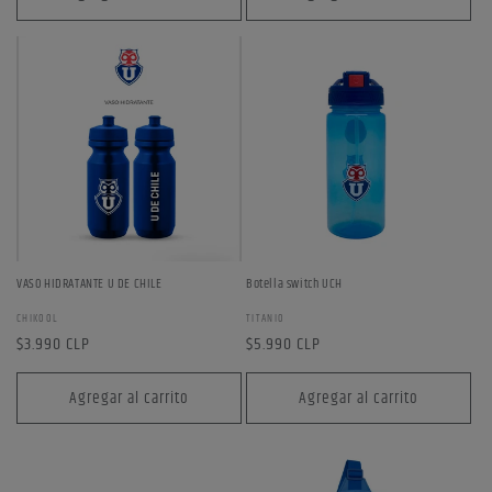
VASO HIDRATANTE U DE CHILE
Botella switch UCH
Proveedor:
Proveedor:
CHIKOOL
TITANIO
Precio
$3.990 CLP
Precio
$5.990 CLP
habitual
habitual
Agregar al carrito
Agregar al carrito