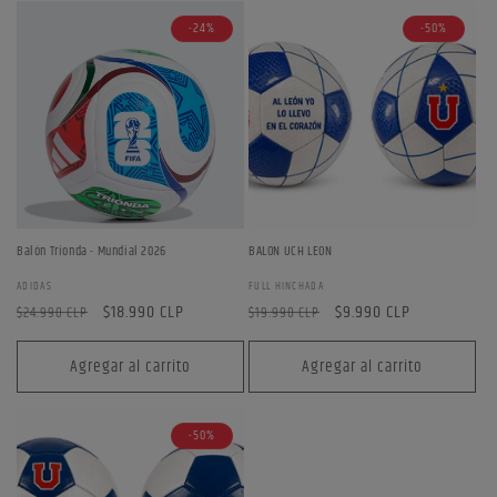
-24%
-50%
Balón Trionda - Mundial 2026
BALON UCH LEON
Proveedor:
Proveedor:
ADIDAS
FULL HINCHADA
Precio
Precio
$18.990 CLP
Precio
Precio
$9.990 CLP
$24.990 CLP
$19.990 CLP
habitual
de
habitual
de
oferta
oferta
Agregar al carrito
Agregar al carrito
-50%