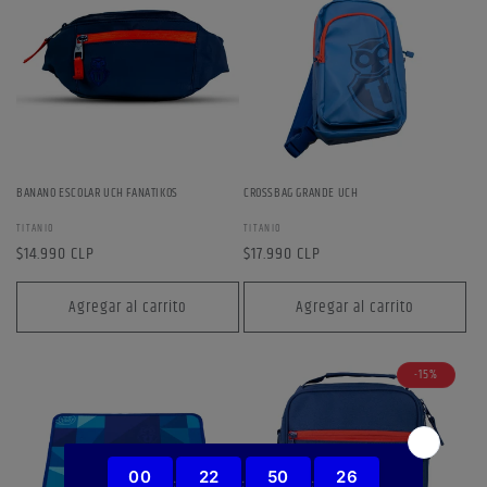
BANANO ESCOLAR UCH FANATIKOS
CROSSBAG GRANDE UCH
Proveedor:
Proveedor:
TITANIO
TITANIO
Precio
$14.990 CLP
Precio
$17.990 CLP
habitual
habitual
Agregar al carrito
Agregar al carrito
-15%