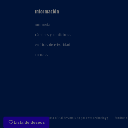
Información
Búsqueda
Términos y Condiciones
Políticas de Privacidad
Escuelas
© 2026,
Tienda oficial
desarrollado por Pivot Technology
Términos de
Lista de deseos