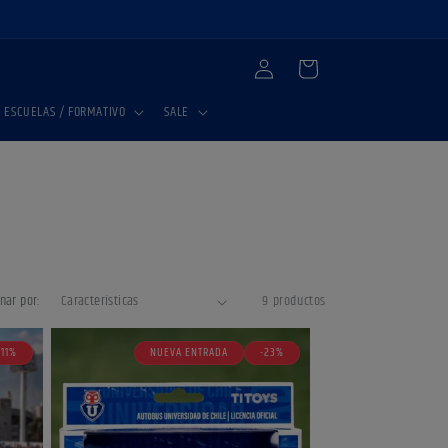
Iniciar
Carrito
sesión
ESCUELAS / FORMATIVO
SALE
nar por:
9 productos
-11%
NUEVA ENTRADA
-23%