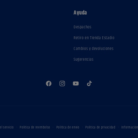
Ayuda
Despachos
Retiro en Tienda Estadio
Cambios y devoluciones
Sugerencias
Facebook
Instagram
YouTube
TikTok
Formas
l servicio
Política de reembolso
Política de envío
Política de privacidad
Información
de