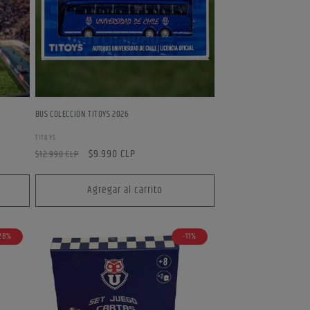
BUS COLECCIÓN TITOYS 2026
Proveedor:
TITOYS
Precio
Precio
$9.990 CLP
$12.990 CLP
habitual
de
oferta
Agregar al carrito
28%
-11%