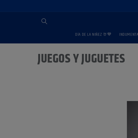
Ir
directamente
al contenido
DÍA DE LA NIÑEZ 🤘💙
INDUMENTAR
C
JUEGOS Y JUGUETES
o
l
e
c