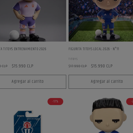
TA TITOYS ENTRENAMIENTO 2026
FIGURITA TITOYS LOCAL 2026 - N°11
edor:
Proveedor:
TITOYS
o
Precio
$15.990 CLP
Precio
Precio
$15.990 CLP
0 CLP
$17.990 CLP
ual
de
habitual
de
oferta
oferta
Agregar al carrito
Agregar al carrito
-17%
-